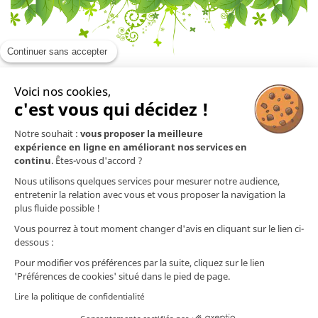
Continuer sans accepter
Voici nos cookies,
En savoir plus

c'est vous qui décidez !
Notre souhait :
vous proposer la meilleure
Mentions légales

expérience en ligne en améliorant nos services en
continu
. Êtes-vous d'accord ?
Nos produits

Nous utilisons quelques services pour mesurer notre audience,
entretenir la relation avec vous et vous proposer la navigation la
plus fluide possible !
Contact
Vous pourrez à tout moment changer d'avis en cliquant sur le lien ci-
dessous :
Nos préparations ne sont pas des médicaments (selon l'article L.5111-1 du Code
de la Santé Publique). Les informations (techniques et commerciales) présentes
Pour modifier vos préférences par la suite, cliquez sur le lien
sur ce site ou dans nos documents ainsi que nos conseils prodigués quant à
'Préférences de cookies' situé dans le pied de page.
l'utilisation de nos préparations ne dispensent nullement d'un diagnostic
médical ou vétérinaire. Les informations que nous communiquons quant aux
Lire la politique de confidentialité
plantes et aux huiles essentielles utilisées sont issues de publications médicales
ou vétérinaires rédigées par des professionnels de la santé et disponibles dans