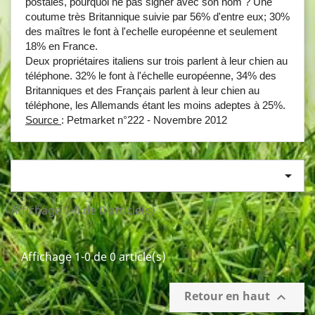
postales, pourquoi ne pas signer avec son nom ? Une
coutume très Britannique suivie par 56% d'entre eux; 30%
des maîtres le font à l'echelle européenne et seulement
18% en France.
Deux propriétaires italiens sur trois parlent à leur chien au
téléphone. 32% le font à l'échelle européenne, 34% des
Britanniques et des Français parlent à leur chien au
téléphone, les Allemands étant les moins adeptes à 25%.
Source
: Petmarket n°222 - Novembre 2012

Affichage 1-0 de 0 article(s)
Affichage 1-0 de 0 article(s)
Retour en haut
