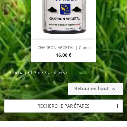
CHARBON VEGETAL | Chien
Prix
16,00 €
Affichage 1-3 de 3 article(s)
Retour en haut

RECHERCHE PAR ÉTAPES