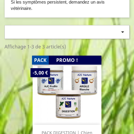
Si les symptômes persistent, demandez un avis
vétérinaire.

Affichage 1-3 de 3 article(s)
PACK
PROMO !
PRIX
-5,00 €
DE
BASE
PACK DIGESTION | Chien