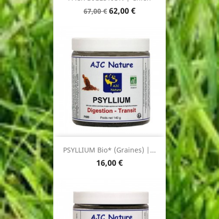
Prix
Prix
62,00 €
67,00 €
de
base
PSYLLIUM Bio* (Graines) |...
Prix
16,00 €