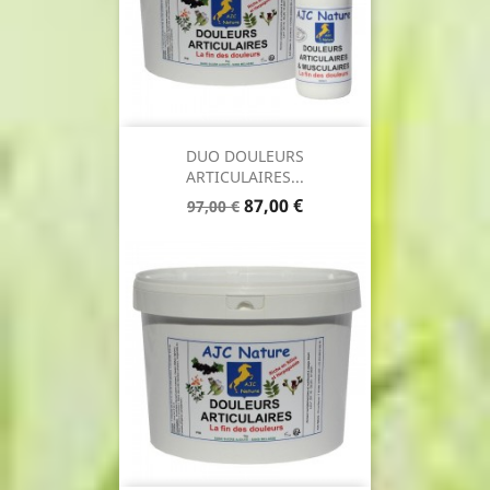
DUO DOULEURS
ARTICULAIRES...
Prix
Prix
87,00 €
97,00 €
de
base