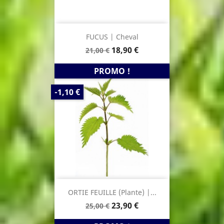
FUCUS | Cheval
Prix
Prix
18,90 €
21,00 €
de
base
PROMO !
PRIX
-1,10 €
DE
BASE
ORTIE FEUILLE (Plante) |...
Prix
Prix
23,90 €
25,00 €
de