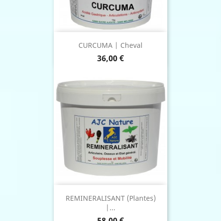
CURCUMA | Cheval
Prix
36,00 €
REMINERALISANT (Plantes)
|...
Prix
58,00 €