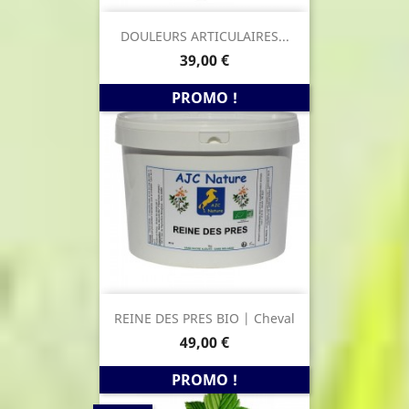
DOULEURS ARTICULAIRES...
Prix
39,00 €
PROMO !
REINE DES PRES BIO | Cheval
Prix
49,00 €
PROMO !