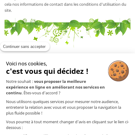
cela nos informations de contact dans les conditions d'utilisation du
site.
Continuer sans accepter
Voici nos cookies,
En savoir plus

c'est vous qui décidez !
Notre souhait :
vous proposer la meilleure
Mentions légales

expérience en ligne en améliorant nos services en
continu
. Êtes-vous d'accord ?
Nos produits

Nous utilisons quelques services pour mesurer notre audience,
entretenir la relation avec vous et vous proposer la navigation la
plus fluide possible !
Contact
Vous pourrez à tout moment changer d'avis en cliquant sur le lien ci-
dessous :
Nos préparations ne sont pas des médicaments (selon l'article L.5111-1 du Code