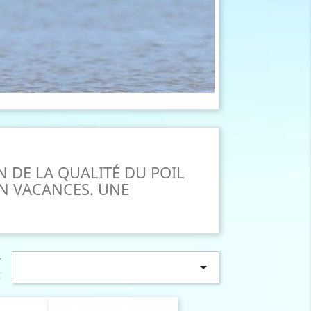
N DE LA QUALITÉ DU POIL
EN VACANCES. UNE
r

: