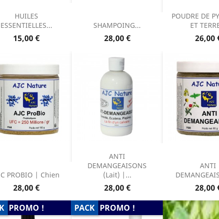
HUILES
POUDRE DE P
ESSENTIELLES...
SHAMPOING...
ET TERRE
Prix
Prix
Prix
15,00 €
28,00 €
26,00 
ANTI
DEMANGEAISONS
ANTI
JC PROBIO | Chien
(Lait) |...
DEMANGEAIS
Prix
Prix
Prix
28,00 €
28,00 €
28,00 
K
PROMO !
PACK
PROMO !