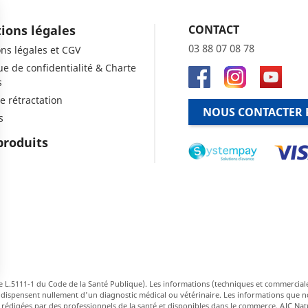
ions légales
CONTACT
03 88 07 08 78
ns légales et CGV
que de confidentialité & Charte
s
e rétractation
NOUS CONTACTER 
s
produits
e L.5111-1 du Code de la Santé Publique). Les informations (techniques et commercial
ions
ne dispensent nullement d'un diagnostic médical ou vétérinaire. Les informations que 
s rédigées par des professionnels de la santé et disponibles dans le commerce. AJC Nat