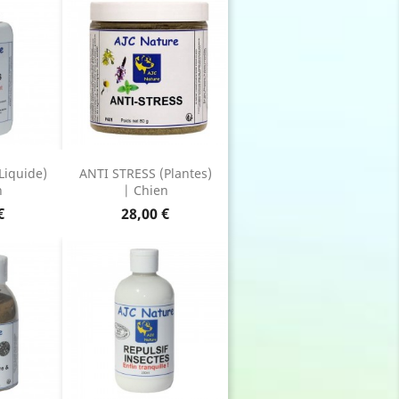
Liquide)
ANTI STRESS (Plantes)
n
| Chien
Prix
€
28,00 €