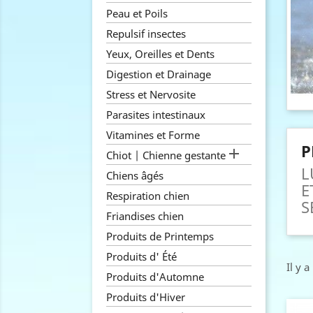
Peau et Poils
Repulsif insectes
Yeux, Oreilles et Dents
Digestion et Drainage
Stress et Nervosite
Parasites intestinaux
Vitamines et Forme
P

Chiot | Chienne gestante
L
Chiens âgés
E
Respiration chien
S
Friandises chien
Produits de Printemps
Produits d' Été
Il y a
Produits d'Automne
Produits d'Hiver