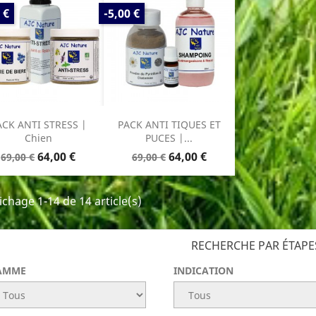
PRIX
 €
-5,00 €
DE
E
BASE
ACK ANTI STRESS |
PACK ANTI TIQUES ET
Chien
PUCES |...
Prix
Prix
Prix
Prix
64,00 €
64,00 €
69,00 €
69,00 €
de
de
base
base
ichage 1-14 de 14 article(s)
RECHERCHE PAR ÉTAPE
AMME
INDICATION