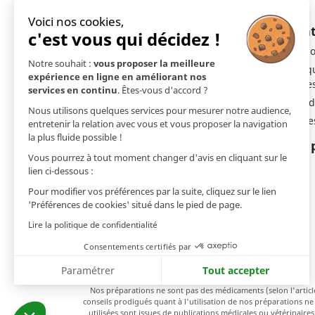
Voici nos cookies,
En savoir plus
Ment
c'est vous qui décidez !
Livraison
Mentio
Notre souhait :
vous proposer la meilleure
Qui sommes-nous ?
Politi
expérience en ligne en améliorant nos
cookie
Site et Paiement sécurisé
services en continu
. Êtes-vous d'accord ?
Droit d
Qualité et Garantie
Nous utilisons quelques services pour mesurer notre audience,
Cookie
Prochains salons
entretenir la relation avec vous et vous proposer la navigation
la plus fluide possible !
Développement responsable
Nos 
Vous pourrez à tout moment changer d'avis en cliquant sur le
FAQ - Foire aux Questions
lien ci-dessous :
Code promo
Pour modifier vos préférences par la suite, cliquez sur le lien
Newsletter
'Préférences de cookies' situé dans le pied de page.
Demande de catalogue
Lire la politique de confidentialité
Contactez-nous | AJC Nature
Consentements certifiés par
Points de vente | AJC Nature
Paramétrer
Tout accepter
Nos préparations ne sont pas des médicaments (selon l'articl
Plateforme de Gestion du Consentement : Personnalisez vos Opt
Axeptio consent
conseils prodigués quant à l'utilisation de nos préparations 
utilisées sont issues de publications médicales ou vétérinaire