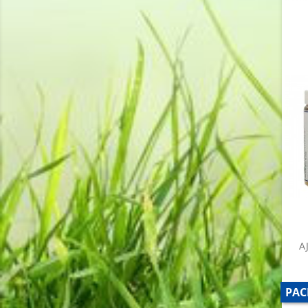
A
PAC