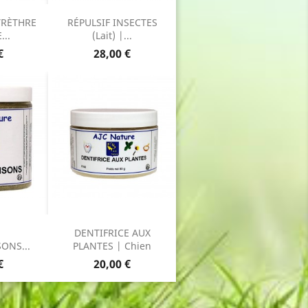
YRÈTHRE
RÉPULSIF INSECTES
...
(Lait) |...
Prix
€
28,00 €
DENTIFRICE AUX
ONS...
PLANTES | Chien
Prix
€
20,00 €