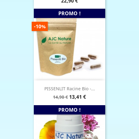
Prix
22,90 €
PROMO !
PRIX
-10%
DE
BASE
PISSENLIT Racine Bio -...
Prix
Prix
13,41 €
14,90 €
de
base
PROMO !