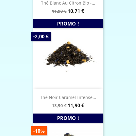
Thé Blanc Au Citron Bio -...
Prix
Prix
10,71 €
11,90 €
de
base
PROMO !
PRIX
-2,00 €
DE
BASE
Thé Noir Caramel Intense...
Prix
Prix
11,90 €
13,90 €
de
base
PROMO !
PRIX
-10%