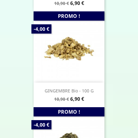
Prix
Prix
6,90 €
10,90 €
de
base
PROMO !
PRIX
-4,00 €
DE
BASE
GINGEMBRE Bio - 100 G
Prix
Prix
6,90 €
10,90 €
de
base
PROMO !
PRIX
-4,00 €
DE
BASE