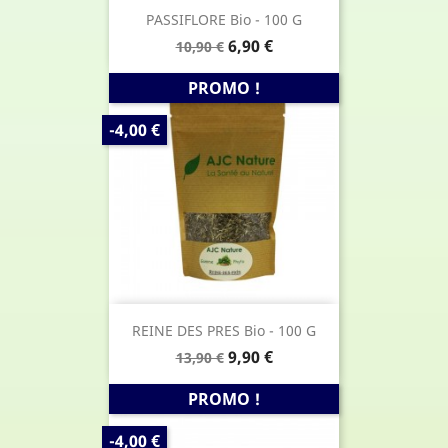
PASSIFLORE Bio - 100 G
Prix
Prix
6,90 €
10,90 €
de
base
PROMO !
PRIX
-4,00 €
DE
BASE
REINE DES PRES Bio - 100 G
Prix
Prix
9,90 €
13,90 €
de
base
PROMO !
PRIX
-4,00 €