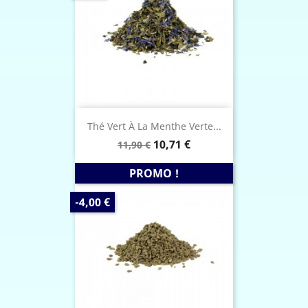
DE
BASE
Thé Vert À La Menthe Verte...
Prix
Prix
10,71 €
11,90 €
de
base
PROMO !
PRIX
-4,00 €
DE
BASE