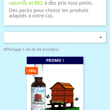
naturels et BIO
à des prix tous petits.
Des packs pour choisir les produits
adaptés à votre cas.

Affichage 1-36 de 49 article(s)
PROMO !
PRIX
-10%
DE
BASE