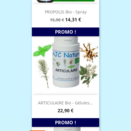
PROPOLIS Bio - Spray
Prix
Prix
14,31 €
15,90 €
de
base
PROMO !
ARTICULAIRE Bio - Gélules...
Prix
22,90 €
PROMO !