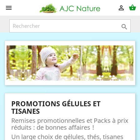
shopping_basket



PROMOTIONS GÉLULES ET
TISANES
Remises promotionnelles et Packs à prix
réduits : de bonnes affaires !
Un large choix de gélules, thés, tisanes