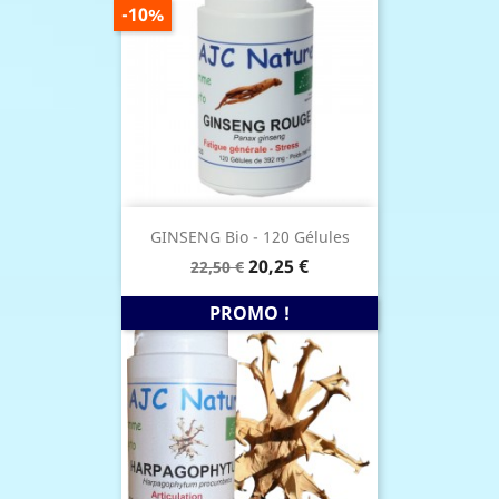
PRIX
-10%
DE
BASE
GINSENG Bio - 120 Gélules
Prix
Prix
20,25 €
22,50 €
de
base
PROMO !