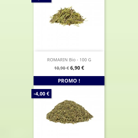
DE
BASE
ROMARIN Bio - 100 G
Prix
Prix
6,90 €
10,90 €
de
base
PROMO !
PRIX
-4,00 €
DE
BASE