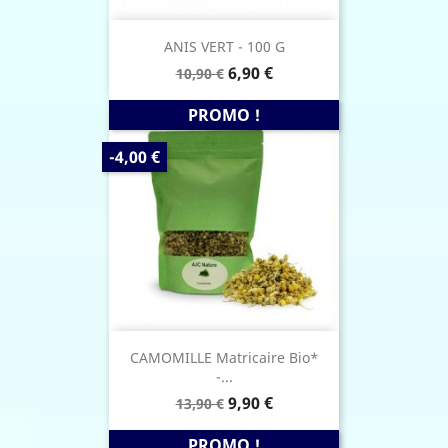
ANIS VERT - 100 G
Prix
Prix
6,90 €
10,90 €
de
base
PROMO !
PRIX
-4,00 €
DE
BASE
CAMOMILLE Matricaire Bio*
-...
Prix
Prix
9,90 €
13,90 €
de
base
PROMO !