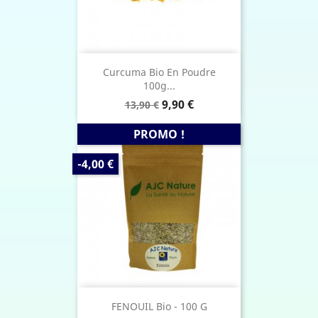
Curcuma Bio En Poudre
100g...
Prix
Prix
9,90 €
13,90 €
de
base
PROMO !
PRIX
-4,00 €
DE
BASE
FENOUIL Bio - 100 G