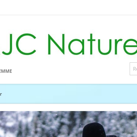
EMME
r