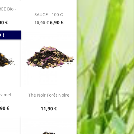
EE Bio -
SAUGE - 100 G
ix
Prix
Prix
90 €
6,90 €
10,90 €
de
base
 !
ramel
Thé Noir Forêt Noire
..
-...
x
90 €
Prix
11,90 €