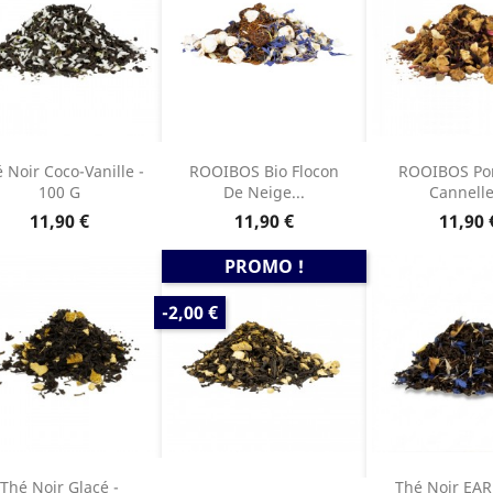
 Noir Coco-Vanille -
ROOIBOS Bio Flocon
ROOIBOS Po
100 G
De Neige...
Cannelle
Prix
Prix
Prix
11,90 €
11,90 €
11,90 
PROMO !
PRIX
-2,00 €
DE
BASE
Thé Noir Glacé -
Thé Noir EAR