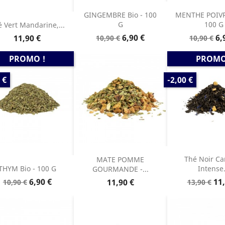
GINGEMBRE Bio - 100
MENTHE POIVR
G
100 G
 Vert Mandarine,...
Prix
Prix
Prix
Pr
Prix
6,90 €
6,
11,90 €
10,90 €
10,90 €
de
de
base
base
PROMO !
PROMO
PRIX
 €
-2,00 €
DE
E
BASE
Thé Noir Ca
MATE POMME
THYM Bio - 100 G
Intense.
GOURMANDE -...
Prix
Prix
Prix
Pri
6,90 €
Prix
11,
11,90 €
10,90 €
13,90 €
de
de
base
base