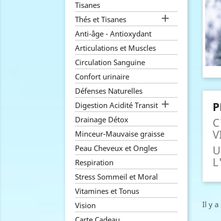
Tisanes

Thés et Tisanes
Anti-âge - Antioxydant
Articulations et Muscles
Circulation Sanguine
Confort urinaire
Défenses Naturelles

P
Digestion Acidité Transit
Drainage Détox
C
V
Minceur-Mauvaise graisse
U
Peau Cheveux et Ongles
L
Respiration
Stress Sommeil et Moral
Vitamines et Tonus
Il y a
Vision
Carte Cadeau