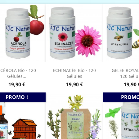
CÉROLA Bio - 120
ÉCHINACÉE Bio - 120
GELEE ROYALE
Gélules...
Gélules
120 Gélu
Prix
Prix
Prix
19,90 €
19,90 €
19,90 
PROMO !
PROMO
E