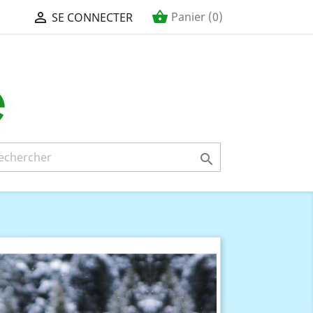
shopping_basket

Panier
(0)
SE CONNECTER
