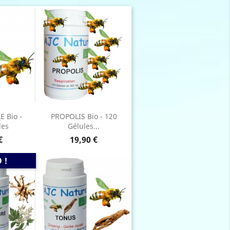
 Bio -
PROPOLIS Bio - 120
les
Gélules...
Prix
€
19,90 €
 !