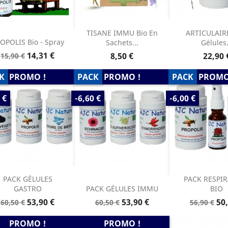
TISANE IMMU Bio En
ARTICULAIRE
OPOLIS Bio - Spray
Sachets...
Gélules.
Prix
Prix
14,31 €
Prix
Prix
8,50 €
22,90 
15,90 €
de
base
K
PROMO !
PACK
PROMO !
PACK
PROMO
PRIX
PRIX
 €
-6,60 €
-6,00 €
DE
DE
E
BASE
BASE
PACK GÉLULES
PACK RESPI
GASTRO
PACK GÉLULES IMMU
BIO
Prix
Prix
Prix
Prix
Prix
Pri
53,90 €
53,90 €
50,
60,50 €
60,50 €
56,90 €
de
de
de
base
base
base
PROMO !
PROMO !