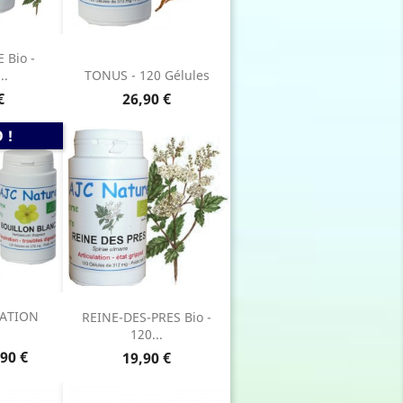
 Bio -
..
TONUS - 120 Gélules
Prix
€
26,90 €
 !
RATION
REINE-DES-PRES Bio -
120...
x
90 €
Prix
19,90 €