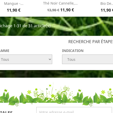
Thé Noir Cannelle,...
Mangue -...
Bio De..
Prix
Prix
Prix
11,90 €
Prix
11,90 €
11,90 
13,90 €
de
base
ichage 1-31 de 31 article(s)
RECHERCHE PAR ÉTAPE
AMME
INDICATION
IALES