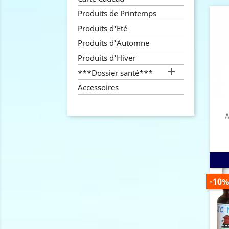
Produits de Printemps
Produits d'Eté
Produits d'Automne
Produits d'Hiver

***Dossier santé***
Accessoires
A
PRIX
-10%
DE
BAS