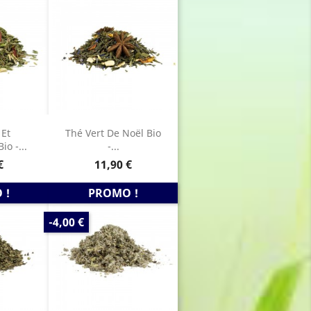
 Et
Thé Vert De Noël Bio
o -...
-...
Prix
€
11,90 €
 !
PROMO !
PRIX
-4,00 €
DE
BASE