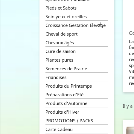
Pieds et Sabots
Soin yeux et oreilles

Croissance Gestation Elevage
C
Cheval de sport
La
Chevaux âgés
fa
Cure de saison
de
re
Plantes pures
sp
Semences de Prairie
Vi
Friandises
mu
re
Produits du Printemps
Préparations d'Eté
Produits d'Automne
Il y a
Produits d'Hiver
PROMOTIONS / PACKS
Carte Cadeau