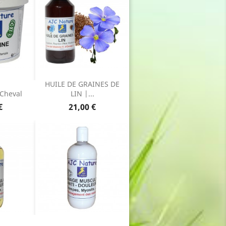
HUILE DE GRAINES DE
Cheval
LIN |...
Prix
€
21,00 €