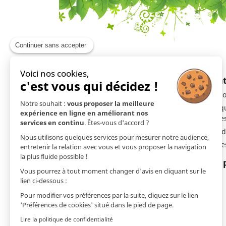
Continuer sans accepter
Voici nos cookies,
En savoir plus
Ment
c'est vous qui décidez !
Livraison
Mentio
Notre souhait :
vous proposer la meilleure
Qui sommes-nous ?
Politi
expérience en ligne en améliorant nos
cookie
Site et Paiement sécurisé
services en continu
. Êtes-vous d'accord ?
Droit d
Qualité et Garantie
Nous utilisons quelques services pour mesurer notre audience,
Cookie
Prochains salons
entretenir la relation avec vous et vous proposer la navigation
la plus fluide possible !
Développement responsable
Nos 
Vous pourrez à tout moment changer d'avis en cliquant sur le
FAQ - Foire aux Questions
lien ci-dessous :
Code promo
Pour modifier vos préférences par la suite, cliquez sur le lien
Newsletter
'Préférences de cookies' situé dans le pied de page.
Demande de catalogue
Lire la politique de confidentialité
Contactez-nous | AJC Nature