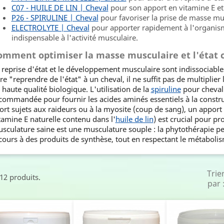
C07 - HUILE DE LIN | Cheval
pour son apport en vitamine E et
P26 - SPIRULINE | Cheval
pour favoriser la prise de masse mu
ELECTROLYTE | Cheval
pour apporter rapidement à l'organism
indispensable à l'activité musculaire.
omment optimiser la masse musculaire et l'état c
 reprise d'état et le développement musculaire sont indissociable
ire "reprendre de l'état" à un cheval, il ne suffit pas de multiplier 
 haute qualité biologique. L'utilisation de la
spiruline
pour cheval
commandée pour fournir les acides aminés essentiels à la construc
ort sujets aux raideurs ou à la myosite (coup de sang), un appor
tamine E naturelle contenu dans l'
huile de lin
) est crucial pour pr
sculature saine est une musculature souple : la phytothérapie pe
cours à des produits de synthèse, tout en respectant le métabolis
Trie
 12 produits.
par 