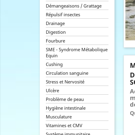
Démangeaisons / Grattage
Répulsif insectes
Drainage
Digestion
Fourbure
SME - Syndrome Métabolique
Equin
M
Cushing
Circulation sanguine
D
S
Stress et Nervosité
A
Ulcère
m
Problème de peau
d
Hygiène intestinale
Q
Musculature
Vitamines et CMV
Système immunitaire