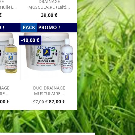
GE
DRAINAGE
uile)...
MUSCULAIRE (Lait)...
Prix
€
39,00 €
 !
PACK
PROMO !
PRIX
-10,00 €
DE
BASE
NAGE
DUO DRAINAGE
E...
MUSCULAIRE...
x
Prix
Prix
00 €
87,00 €
97,00 €
de
base