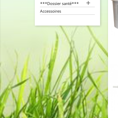

***Dossier santé***
Accessoires