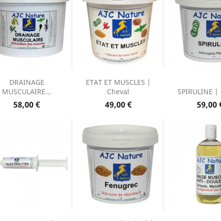
DRAINAGE
ETAT ET MUSCLES |
MUSCULAIRE...
Cheval
SPIRULINE | 
Prix
Prix
Prix
58,00 €
49,00 €
59,00 