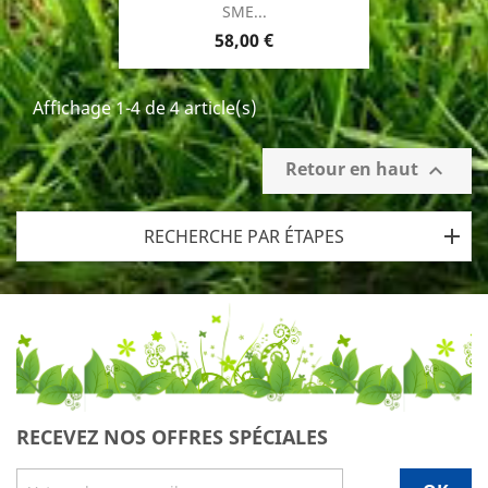
SME...
Prix
58,00 €
Affichage 1-4 de 4 article(s)
Retour en haut

RECHERCHE PAR ÉTAPES
RECEVEZ NOS OFFRES SPÉCIALES