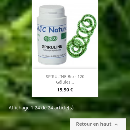
base
SPIRULINE Bio - 120
Gélules...
Prix
19,90 €
Affichage 1-24 de 24 article(s)
Retour en haut
