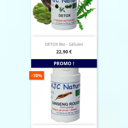
DETOX Bio - Gélules
Prix
22,90 €
PROMO !
PRIX
-10%
DE
BASE