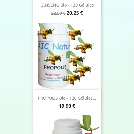
GINSENG Bio - 120 Gélules
Prix
Prix
20,25 €
22,50 €
de
base
PROPOLIS Bio - 120 Gélules...
Prix
19,90 €