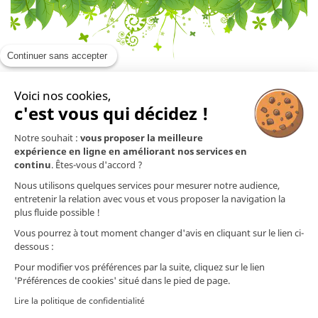
Continuer sans accepter
Voici nos cookies,
En savoir plus

c'est vous qui décidez !
Notre souhait :
vous proposer la meilleure
Mentions légales

expérience en ligne en améliorant nos services en
continu
. Êtes-vous d'accord ?
Nos produits

Nous utilisons quelques services pour mesurer notre audience,
entretenir la relation avec vous et vous proposer la navigation la
plus fluide possible !
Contact
Vous pourrez à tout moment changer d'avis en cliquant sur le lien ci-
dessous :
Nos préparations ne sont pas des médicaments (selon l'article L.5111-1 du Code
de la Santé Publique). Les informations (techniques et commerciales) présentes
Pour modifier vos préférences par la suite, cliquez sur le lien
sur ce site ou dans nos documents ainsi que nos conseils prodigués quant à
'Préférences de cookies' situé dans le pied de page.
l'utilisation de nos préparations ne dispensent nullement d'un diagnostic
médical ou vétérinaire. Les informations que nous communiquons quant aux
Lire la politique de confidentialité
plantes et aux huiles essentielles utilisées sont issues de publications médicales