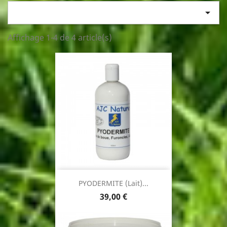

Affichage 1-4 de 4 article(s)
PYODERMITE (Lait)...
Prix
39,00 €