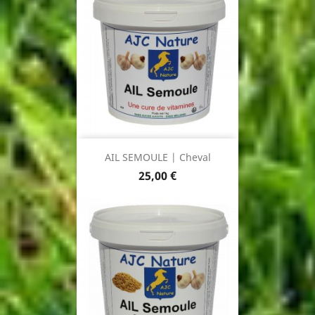
AIL SEMOULE | Cheval
Prix
25,00 €