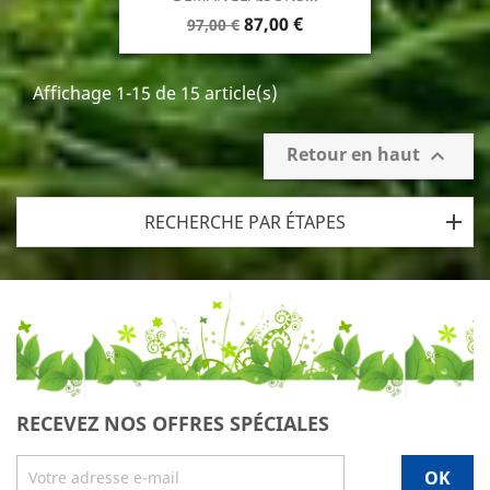
Prix
Prix
87,00 €
97,00 €
de
base
Affichage 1-15 de 15 article(s)
Retour en haut

RECHERCHE PAR ÉTAPES
RECEVEZ NOS OFFRES SPÉCIALES