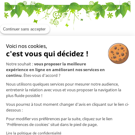
Continuer sans accepter
Voici nos cookies,
En savoir plus

c'est vous qui décidez !
Notre souhait :
vous proposer la meilleure
Mentions légales

expérience en ligne en améliorant nos services en
continu
. Êtes-vous d'accord ?
Nos produits

Nous utilisons quelques services pour mesurer notre audience,
entretenir la relation avec vous et vous proposer la navigation la
plus fluide possible !
Contact
Vous pourrez à tout moment changer d'avis en cliquant sur le lien ci-
dessous :
Nos préparations ne sont pas des médicaments (selon l'article L.5111-1 du Code
de la Santé Publique). Les informations (techniques et commerciales) présentes
Pour modifier vos préférences par la suite, cliquez sur le lien
sur ce site ou dans nos documents ainsi que nos conseils prodigués quant à
'Préférences de cookies' situé dans le pied de page.
l'utilisation de nos préparations ne dispensent nullement d'un diagnostic
médical ou vétérinaire. Les informations que nous communiquons quant aux
Lire la politique de confidentialité