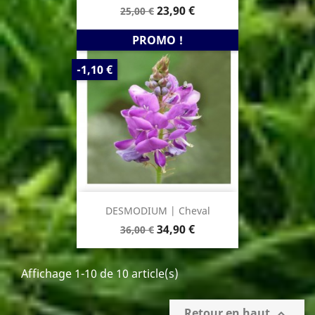
Prix
Prix
23,90 €
25,00 €
de
base
PROMO !
PRIX
-1,10 €
DE
BASE
DESMODIUM | Cheval
Prix
Prix
34,90 €
36,00 €
de
base
Affichage 1-10 de 10 article(s)
Retour en haut
