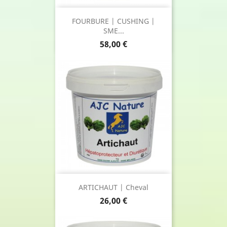
FOURBURE | CUSHING |
SME...
Prix
58,00 €
ARTICHAUT | Cheval
Prix
26,00 €