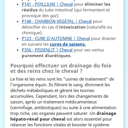
P141 - PSYLLIUM | Cheval
pour
éliminer les
résidus
du tube intestinal (qui fermentent et
provoque des gaz).
P148 - CHARBON VEGETAL | Cheval
pour
détoxifier en cas d'
intoxication
(naturelle ou
chimique).
P123 - CURE D'AUTOMNE | Cheval
pour drainer
en suivant les
cures de saisons.
P356 - PISSENLIT | Cheval
pour ses vertus
purement diurétiques
.
Pourquoi effectuer un drainage du foie
et des reins chez le cheval ?
Le foie et les reins sont les "usines de traitement" de
l'organisme équin. Ils filtrent le sang, éliminent les
déchets métaboliques et gèrent les toxines
accumulées. Cependant, lors des changements de
saison, après un traitement médicamenteux
(vermifuge, antibiotiques) ou suite à une alimentation
trop riche, ces organes peuvent saturer. Un
drainage
hépato-rénal pour cheval
est alors essentiel pour
relancer les fonctions vitales et booster le système