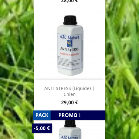
28,00 €
ANTI STRESS (Liquide) |
Chien
Prix
29,00 €
PACK
PROMO !
PRIX
-5,00 €
DE