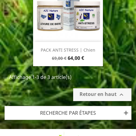
BASE
PACK ANTI STRESS | Chien
Prix
Prix
64,00 €
69,00 €
de
base
Affichage 1-3 de 3 article(s)
Retour en haut

RECHERCHE PAR ÉTAPES