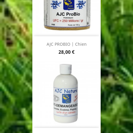
AJC PROBIO | Chien
Prix
28,00 €