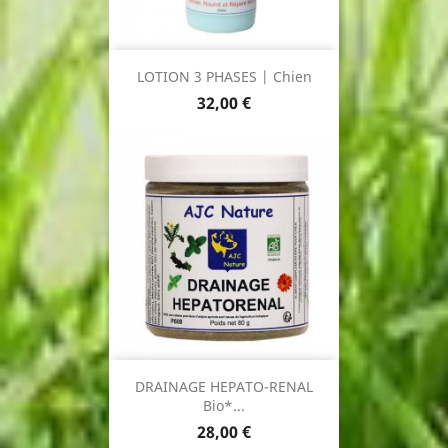
LOTION 3 PHASES | Chien
Prix
32,00 €
DRAINAGE HEPATO-RENAL
Bio*...
Prix
28,00 €