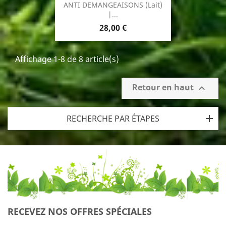
ANTI DEMANGEAISONS (Lait)
|...
Prix
28,00 €
Affichage 1-8 de 8 article(s)
Retour en haut

RECHERCHE PAR ÉTAPES
RECEVEZ NOS OFFRES SPÉCIALES