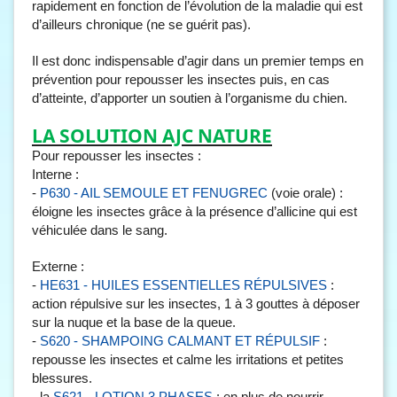
rapidement en fonction de l’évolution de la maladie qui est
d’ailleurs chronique (ne se guérit pas).
Il est donc indispensable d’agir dans un premier temps en
prévention pour repousser les insectes puis, en cas
d’atteinte, d’apporter un soutien à l’organisme du chien.
LA SOLUTION AJC NATURE
Pour repousser les insectes :
Interne :
-
P630 - AIL SEMOULE ET FENUGREC
(voie orale) :
éloigne les insectes grâce à la présence d’allicine qui est
véhiculée dans le sang.
Externe :
-
HE631 - HUILES ESSENTIELLES RÉPULSIVES
:
action répulsive sur les insectes, 1 à 3 gouttes à déposer
sur la nuque et la base de la queue.
-
S620 - SHAMPOING CALMANT ET RÉPULSIF
:
repousse les insectes et calme les irritations et petites
blessures
.
- la
S621 - LOTION 3 PHASES
: en plus de nourrir,