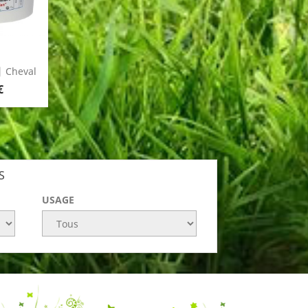
| Cheval
€
S
USAGE