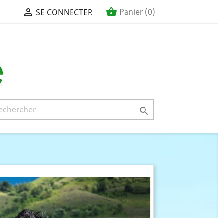
shopping_basket

Panier
(0)
SE CONNECTER
