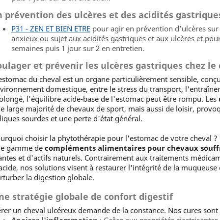
n prévention des ulcères et des acidités gastriques
P31 - ZEN ET BIEN ETRE
pour agir en prévention d’ulcères sur
anxieux ou sujet aux acidités gastriques et aux ulcères et pou
semaines puis 1 jour sur 2 en entretien.
oulager et prévenir les ulcères gastriques chez le 
estomac du cheval est un organe particulièrement sensible, conç
vironnement domestique, entre le stress du transport, l'entraîne
olongé, l'équilibre acide-base de l'estomac peut être rompu. Les
e large majorité de chevaux de sport, mais aussi de loisir, prov
liques sourdes et une perte d'état général.
urquoi choisir la phytothérapie pour l'estomac de votre cheval 
ne gamme de
compléments alimentaires pour chevaux souffr
antes et d'actifs naturels. Contrairement aux traitements médica
acide, nos solutions visent à restaurer l'intégrité de la muqueuse 
rturber la digestion globale.
ne stratégie globale de confort digestif
rer un cheval ulcéreux demande de la constance. Nos cures sont