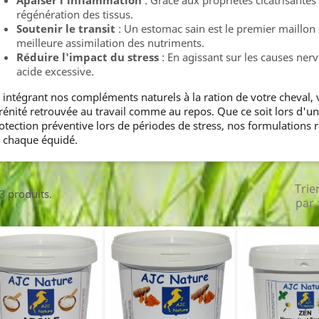
Apaiser l'inflammation
: Grâce aux propriétés cicatrisantes
régénération des tissus.
Soutenir le transit
: Un estomac sain est le premier maillon
meilleure assimilation des nutriments.
Réduire l'impact du stress
: En agissant sur les causes ner
acide excessive.
 intégrant nos compléments naturels à la ration de votre cheval, v
rénité retrouvée au travail comme au repos. Que ce soit lors d'u
otection préventive lors de périodes de stress, nos formulations
 chaque équidé.
Trie
 3 produits.
par 