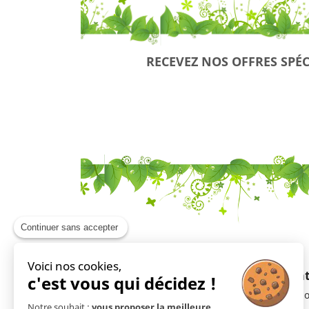
RECEVEZ NOS OFFRES SPÉC
Continuer sans accepter
Voici nos cookies,
En savoir plus
Ment
c'est vous qui décidez !
Livraison
Mentio
Notre souhait :
vous proposer la meilleure