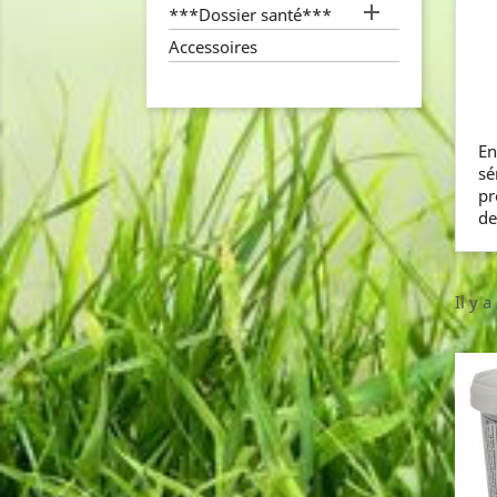

***Dossier santé***
Accessoires
En
sé
pr
de
Il y a