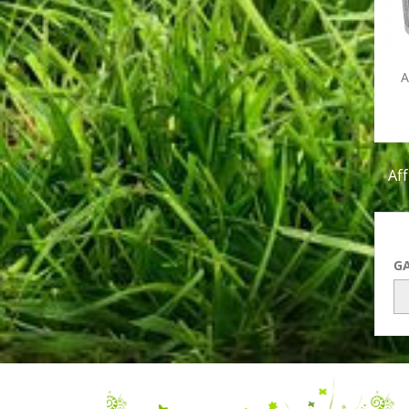
A
Aff
G