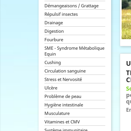
Démangeaisons / Grattage
Répulsif insectes
Drainage
Digestion
Fourbure
SME - Syndrome Métabolique
Equin
U
Cushing
Circulation sanguine
T
C
Stress et Nervosité
S
Ulcère
p
Problème de peau
q
Hygiène intestinale
En
Musculature
Vitamines et CMV
Système immunitaire