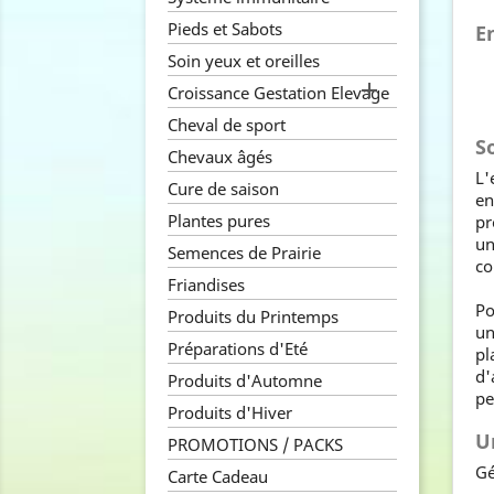
Pieds et Sabots
E
Soin yeux et oreilles

Croissance Gestation Elevage
Cheval de sport
S
Chevaux âgés
L'
Cure de saison
en
Plantes pures
pr
un
Semences de Prairie
co
Friandises
Po
Produits du Printemps
u
Préparations d'Eté
pl
d'
Produits d'Automne
pe
Produits d'Hiver
U
PROMOTIONS / PACKS
Gé
Carte Cadeau