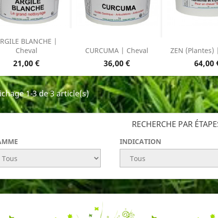
RGILE BLANCHE |
Cheval
CURCUMA | Cheval
ZEN (Plantes) 
Prix
Prix
Prix
21,00 €
36,00 €
64,00 
ichage 1-3 de 3 article(s)
RECHERCHE PAR ÉTAPE
AMME
INDICATION