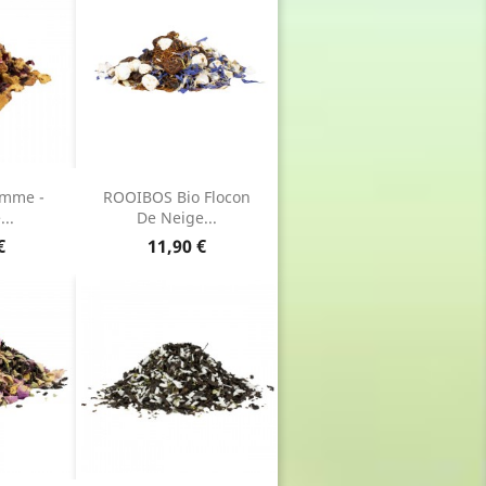
mme -
ROOIBOS Bio Flocon
...
De Neige...
Prix
€
11,90 €