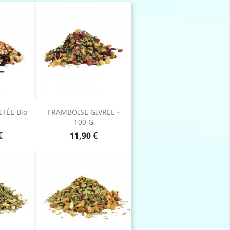
TÉE Bio
FRAMBOISE GIVREE -
100 G
Prix
€
11,90 €