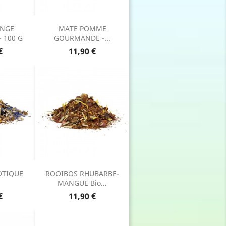
ANGE
MATE POMME
 100 G
GOURMANDE -...
Prix
€
11,90 €
OTIQUE
ROOIBOS RHUBARBE-
MANGUE Bio...
Prix
€
11,90 €