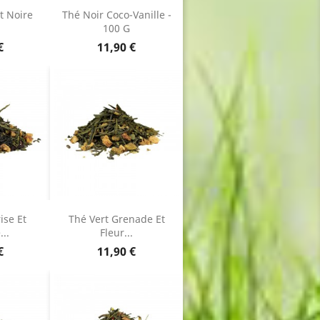
t Noire
Thé Noir Coco-Vanille -
100 G
Prix
€
11,90 €
ise Et
Thé Vert Grenade Et
..
Fleur...
Prix
€
11,90 €