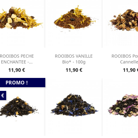
ROOIBOS PECHE
ROOIBOS VANILLE
ROOIBOS Po
ENCHANTEE -...
Bio* - 100g
Cannelle
Prix
Prix
Prix
11,90 €
11,90 €
11,90 
PROMO !
 €
E