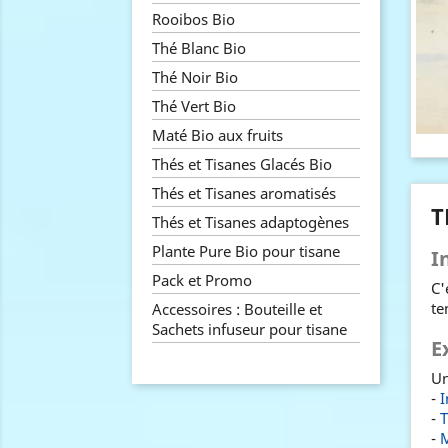
Rooibos Bio
Thé Blanc Bio
Thé Noir Bio
Thé Vert Bio
Maté Bio aux fruits
Thés et Tisanes Glacés Bio
Thés et Tisanes aromatisés
T
Thés et Tisanes adaptogènes
Plante Pure Bio pour tisane
I
Pack et Promo
C'
te
Accessoires : Bouteille et
Sachets infuseur pour tisane
E
Un
-
I
-
T
-