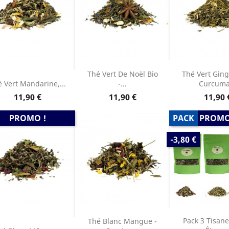
Thé Vert De Noël Bio
Thé Vert Gin
 Vert Mandarine,...
-...
Curcuma.
Prix
Prix
Prix
11,90 €
11,90 €
11,90 
PROMO !
PACK
PROMO
PRIX
-3,80 €
DE
BASE
Pack 3 Tisane
Thé Blanc Mangue -