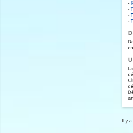
-
R
-
T
-
T
-
T
D
De
en
U
La
dé
Ch
dé
Dé
sa
Il y a