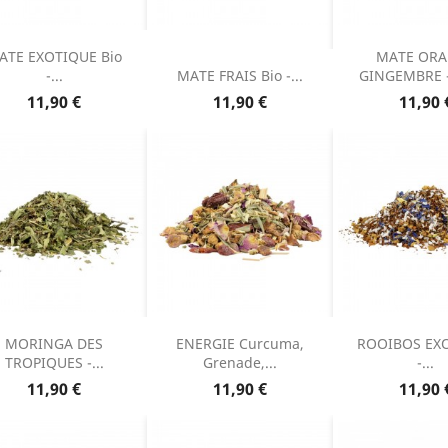
ATE EXOTIQUE Bio
MATE OR
-...
MATE FRAIS Bio -...
GINGEMBRE -
Prix
Prix
Prix
11,90 €
11,90 €
11,90 
MORINGA DES
ENERGIE Curcuma,
ROOIBOS EX
TROPIQUES -...
Grenade,...
-...
Prix
Prix
Prix
11,90 €
11,90 €
11,90 