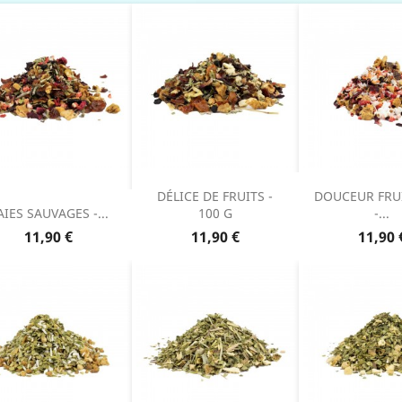
DÉLICE DE FRUITS -
DOUCEUR FRUI
AIES SAUVAGES -...
100 G
-...
Prix
Prix
Prix
11,90 €
11,90 €
11,90 