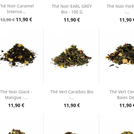
Thé Noir Caramel
Thé Noir EARL GREY
Thé Noir Forê
Intense...
Bio - 100 G
-...
Prix
Prix
11,90 €
Prix
Prix
11,90 €
11,90 
13,90 €
de
base
Thé Noir Glacé -
Thé Vert Caraïbes Bio
Thé Vert Cer
Mangue -...
-...
Baies De.
Prix
Prix
Prix
11,90 €
11,90 €
11,90 