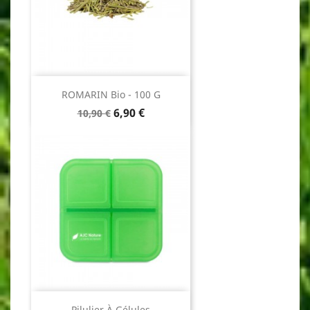
ROMARIN Bio - 100 G
Prix
Prix
6,90 €
10,90 €
de
base
Pilulier À Gélules