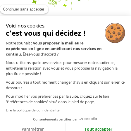
Continuer sans accepter
Voici nos cookies,
En savoir plus

c'est vous qui décidez !
Notre souhait :
vous proposer la meilleure
Mentions légales

expérience en ligne en améliorant nos services en
continu
. Êtes-vous d'accord ?
Nos produits

Nous utilisons quelques services pour mesurer notre audience,
entretenir la relation avec vous et vous proposer la navigation la
plus fluide possible !
Contact
Vous pourrez à tout moment changer d'avis en cliquant sur le lien ci-
dessous :
Nos préparations ne sont pas des médicaments (selon l'article L.5111-1 du Code
de la Santé Publique). Les informations (techniques et commerciales) présentes
Pour modifier vos préférences par la suite, cliquez sur le lien
sur ce site ou dans nos documents ainsi que nos conseils prodigués quant à
'Préférences de cookies' situé dans le pied de page.
l'utilisation de nos préparations ne dispensent nullement d'un diagnostic
médical ou vétérinaire. Les informations que nous communiquons quant aux
Lire la politique de confidentialité
plantes et aux huiles essentielles utilisées sont issues de publications médicales
ou vétérinaires rédigées par des professionnels de la santé et disponibles dans
Consentements certifiés par
le commerce. AJC Nature se dégage de toute responsabilité quant à l'utilisation
des informations et/ou des conseils délivrés.
Paramétrer
Tout accepter