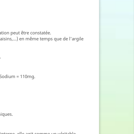
tion peut être constatée.
raisins,...) en même temps que de l'argile
.
 Sodium = 110mg.
miques.
 interne, elle agit comme un véritable