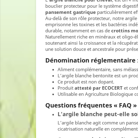
bouclier protecteur pour le système digestif.
pansement gastrique
particulièrement eff
Au-delà de son rôle protecteur, notre argil
emprisonne les toxines et les bactéries indé
durable, notamment en cas de
crottins m
Naturellement riche en minéraux et oligo-él
soutenant ainsi la croissance et la récupéra
une solution douce et ancestrale pour prés
Dénomination réglementaire 
Aliment complémentaire, sans mélass
L’argile blanche bentonite est un pro
Ce produit est non dopant.
Produit
attesté par ECOCERT
et con
Utilisable en Agriculture Biologique
Questions fréquentes « FAQ » 
L'argile blanche peut-elle so
L'argile blanche agit comme un panse
cicatrisation naturelle en complément