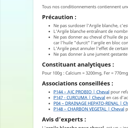
Tous nos conditionnements contiennent une
Précaution :
Ne pas surdoser l'Argile blanche, c'es
L'Argile blanche entraînant de nombre
Ne pas donner au cheval d'huile de par
car l'huile "durcit" l'argile en bloc c
L'Argile peut annuler l'effet de certa
Ne pas donner à une jument gestante 
Constituant analytiques :
Pour 100g : Calcium = 3200mg, Fer = 770
Associations conseillées :
P144 – AJC PROBIO | Cheval
pour refai
P147 - CURCUMA | Cheval
en cas d’ac
P04 – DRAINAGE HEPATO-RENAL | Ch
P148 – CHARBON VEGETAL | Cheval
p
Avis d’experts :
L'
argile blanche pour cheval
, est un « i