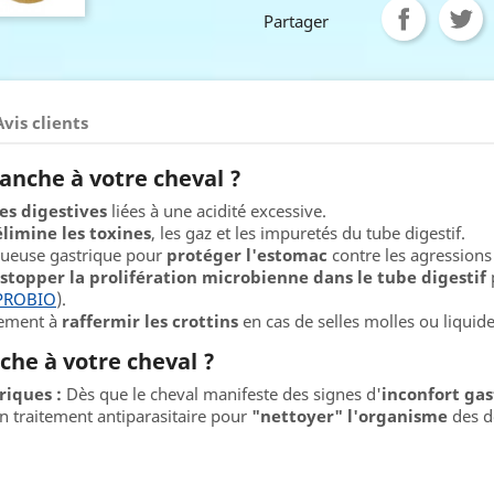
Partager
Avis clients
anche à votre cheval ?
es digestives
liées à une acidité excessive.
élimine les toxines
, les gaz et les impuretés du tube digestif.
ueuse gastrique pour
protéger l'estomac
contre les agressions
stopper la prolifération microbienne dans le tube digestif
p
 PROBIO
).
cement à
raffermir les crottins
en cas de selles molles ou liquide
che à votre cheval ?
riques :
Dès que le cheval manifeste des signes d'
inconfort gas
un traitement antiparasitaire pour
"nettoyer" l'organisme
des dé