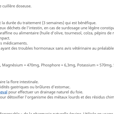
 cuillère doseuse.
t la durée du traitement (3 semaines) qui est bénéfique.
ux déchets de l'intestin, en cas de surdosage une légère constipa
affine ou alimentaire (huile d'olive, tournesol, colza, pépins de 
ompact.
ins médicaments.
ayant des troubles hormonaux sans avis vétérinaire au préalable
mg, Magnésium = 470mg, Phosphore = 6,3mg, Potassium = 570mg,
re la flore intestinale.
idités gastriques ou brûlures d’estomac.
eval
pour effectuer un drainage naturel du foie.
our détoxifier l’organisme des métaux lourds et des résidus chi
ndispensable » de la pharmacie naturelle équine. Utilisée en usage