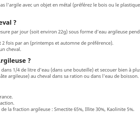
s l'argile avec un objet en métal (préférez le bois ou le plastique
eval ?
esure par jour (soit environ 22g) sous forme d’eau argileuse pen
2 fois par an (printemps et automne de préférence).
un cheval.
gileuse ?
ans 1/4 de litre d'eau (dans une bouteille) et secouer bien à plus
âte argileuse) au cheval dans sa ration ou dans l'eau de boisson.
France.
action.
 la fraction argileuse : Smectite 65%, Illite 30%, Kaolinite 5%.