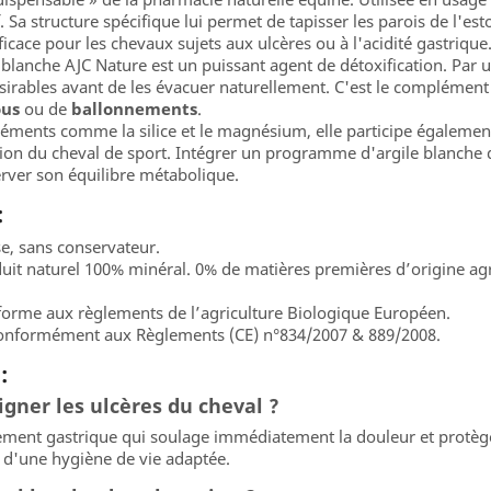
 Sa structure spécifique lui permet de tapisser les parois de l'esto
icace pour les chevaux sujets aux ulcères ou à l'acidité gastrique
e blanche AJC Nature est un puissant agent de détoxification. Par 
sirables avant de les évacuer naturellement. C'est le complément 
ous
ou de
ballonnements
.
éments comme la silice et le magnésium, elle participe également
tion du cheval de sport. Intégrer un programme d'argile blanche da
erver son équilibre métabolique.
:
e, sans conservateur.
duit naturel 100% minéral. 0% de matières premières d’origine agr
forme aux règlements de l’agriculture Biologique Européen.
 conformément aux Règlements (CE) n°834/2007 & 889/2008.
:
igner les ulcères du cheval ?
ment gastrique qui soulage immédiatement la douleur et protège 
 d'une hygiène de vie adaptée.