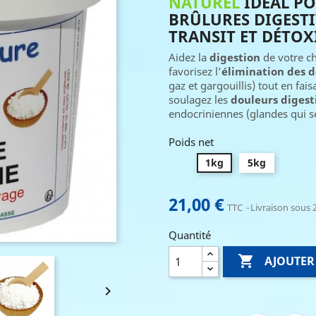
NATUREL
IDÉAL PO
BRÛLURES DIGESTI
TRANSIT ET DÉTOX
Aidez la
digestion
de votre ch
favorisez l’
élimination des d
gaz et gargouillis) tout en fai
soulagez les
douleurs digest
endocriniennes (glandes qui s
Poids net
1kg
5kg
21,00 €
TTC
Livraison sous 2
Quantité

AJOUTER
