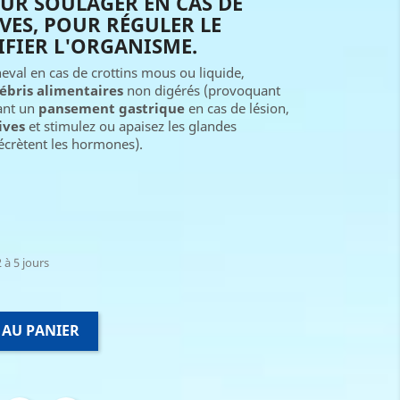
UR SOULAGER EN CAS DE
VES, POUR RÉGULER LE
IFIER L'ORGANISME.
eval en cas de crottins mous ou liquide,
ébris alimentaires
non digérés (provoquant
sant un
pansement gastrique
en cas de lésion,
ives
et stimulez ou apaisez les glandes
écrètent les hormones).
 à 5 jours
 AU PANIER