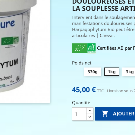
DOULOUREUSES ET
LA SOUPLESSE ART
Intervient dans le soulagement
manifestations douloureuses p
Harpagophytum Bio peut être a
articulaires | Cheval.
Certifiées AB par 
Poids net
330g
1kg
3kg
45,00 €
TTC
Livraison sous 2
Quantité

AJOUTER