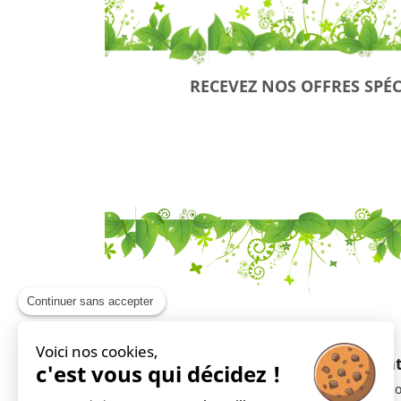
RECEVEZ NOS OFFRES SPÉC
Continuer sans accepter
Voici nos cookies,
En savoir plus
Ment
c'est vous qui décidez !
Livraison
Mentio