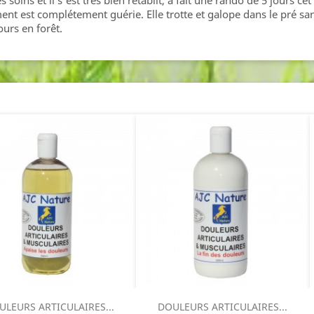
oins et il s'est très bien rétablit, a fait une rando de 5 jours cet 
est complétement guérie. Elle trotte et galope dans le pré san
urs en forêt.
ULEURS ARTICULAIRES...
DOULEURS ARTICULAIRES...