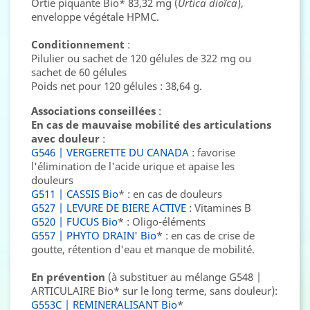
Ortie piquante Bio* 83,32 mg (
Urtica dioïca
),
enveloppe végétale HPMC.
Conditionnement
:
Pilulier ou sachet de 120 gélules de 322 mg ou
sachet de 60 gélules
Poids net pour 120 gélules : 38,64 g.
Associations conseillées
:
En cas de mauvaise mobilité des articulations
avec douleur
:
G546 | VERGERETTE DU CANADA
: favorise
l'élimination de l'acide urique et apaise les
douleurs
G511 | CASSIS Bio
* : en cas de douleurs
G527 | LEVURE DE BIERE ACTIVE
: Vitamines B
G520 | FUCUS Bio
* : Oligo-éléments
G557 | PHYTO DRAIN' Bio
* : en cas de crise de
goutte, rétention d'eau et manque de mobilité.
En prévention
(à substituer au mélange G548 |
ARTICULAIRE Bio* sur le long terme, sans douleur):
G553C | REMINERALISANT Bio
*