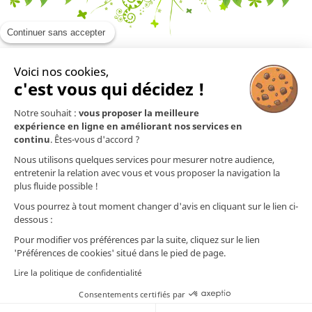
Continuer sans accepter
Voici nos cookies,
En savoir plus

c'est vous qui décidez !
Notre souhait :
vous proposer la meilleure
Mentions légales

expérience en ligne en améliorant nos services en
continu
. Êtes-vous d'accord ?
Nos produits

Nous utilisons quelques services pour mesurer notre audience,
entretenir la relation avec vous et vous proposer la navigation la
plus fluide possible !
Contact
Vous pourrez à tout moment changer d'avis en cliquant sur le lien ci-
dessous :
Nos préparations ne sont pas des médicaments (selon l'article L.5111-1 du Code
de la Santé Publique). Les informations (techniques et commerciales) présentes
Pour modifier vos préférences par la suite, cliquez sur le lien
sur ce site ou dans nos documents ainsi que nos conseils prodigués quant à
'Préférences de cookies' situé dans le pied de page.
l'utilisation de nos préparations ne dispensent nullement d'un diagnostic
médical ou vétérinaire. Les informations que nous communiquons quant aux
Lire la politique de confidentialité
plantes et aux huiles essentielles utilisées sont issues de publications médicales
ou vétérinaires rédigées par des professionnels de la santé et disponibles dans
Consentements certifiés par
le commerce. AJC Nature se dégage de toute responsabilité quant à l'utilisation