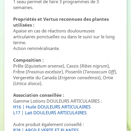
1 seau permet de faire 3 programmes de 3
semaines.
Propriétés et Vertus reconnues des plantes
utilisées :
Apaise en cas de réactions douloureuses
articulaires ponctuelles ou dans le suivi sur le long
terme.
Action reminéralisante.
Composition :
Prêle (
Equisetum arvense
), Cassis (
Ribes nigrum
),
Frêne (
Fraxinus excelsior
), Pissenlit (
Taraxacum Off
),
Vergerette du Canada (
Erigeron canadensis
), Ortie
(
Urtica dioica
).
Association conseillée :
Gamme Lotions DOULEURS ARTICULAIRES :
H16 | Huile DOULEURS ARTICULAIRES
L17 | Lait DOULEURS ARTICULAIRES
Autre produit également conseillé :
P28 | ARGILE VERTE ET PLANTES