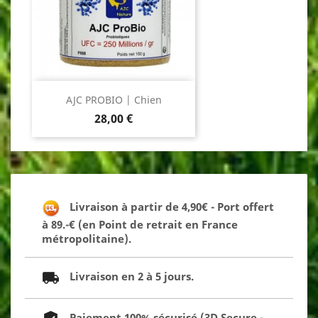
AJC PROBIO | Chien
Prix
28,00 €
Livraison à partir de 4,90€ - Port offert
à 89.-€ (en Point de retrait en France
métropolitaine).
Livraison en 2 à 5 jours.
Paiement 100% sécurisé (3D Secure -