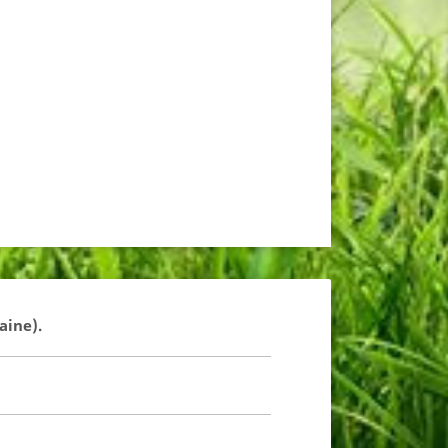
aine).