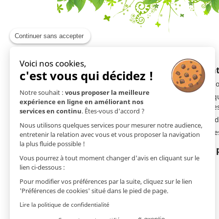
Continuer sans accepter
Voici nos cookies,
En savoir plus
Ment
c'est vous qui décidez !
Livraison
Mentio
Notre souhait :
vous proposer la meilleure
Qui sommes-nous ?
Politi
expérience en ligne en améliorant nos
cookie
Site et Paiement sécurisé
services en continu
. Êtes-vous d'accord ?
Droit d
Qualité et Garantie
Nous utilisons quelques services pour mesurer notre audience,
Cookie
Prochains salons
entretenir la relation avec vous et vous proposer la navigation
la plus fluide possible !
Développement responsable
Nos 
Vous pourrez à tout moment changer d'avis en cliquant sur le
FAQ - Foire aux Questions
lien ci-dessous :
Code promo
Pour modifier vos préférences par la suite, cliquez sur le lien
Newsletter
'Préférences de cookies' situé dans le pied de page.
Demande de catalogue
Lire la politique de confidentialité
Contactez-nous | AJC Nature