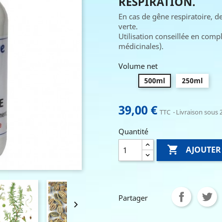
RESPIRATION.
En cas de gêne respiratoire, 
verte.
Utilisation conseillée en com
médicinales).
Volume net
500ml
250ml
39,00 €
TTC
Livraison sous 2
Quantité

AJOUTER
Partager
