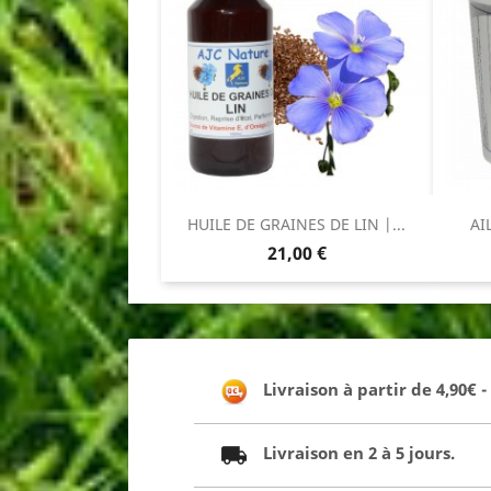
HUILE DE GRAINES DE LIN |...
AI
Prix
21,00 €
Livraison à partir de 4,90€ 
Livraison en 2 à 5 jours.