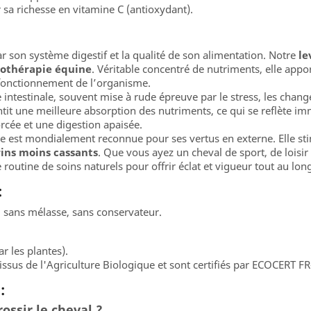
sa richesse en vitamine C (antioxydant).
r son système digestif et la qualité de son alimentation. Notre
le
othérapie équine
. Véritable concentré de nutriments, elle appor
fonctionnement de l’organisme.
 intestinale, souvent mise à rude épreuve par le stress, les chan
tit une meilleure absorption des nutriments, ce qui se reflète im
rcée et une digestion apaisée.
ère est mondialement reconnue pour ses vertus en externe. Elle sti
rins moins cassants
. Que vous ayez un cheval de sport, de loi
routine de soins naturels pour offrir éclat et vigueur tout au lon
:
, sans mélasse, sans conservateur.
r les plantes).
issus de l'Agriculture Biologique et sont certifiés par ECOCERT F
:
rossir le cheval ?