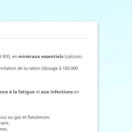
et B9), en
minéraux essentiels
(calcium,
milation de la ration (dosage à 100.000
ance à la fatigue
et
aux infections
en
ous ou gaz et flatulences.
ment.
imes.