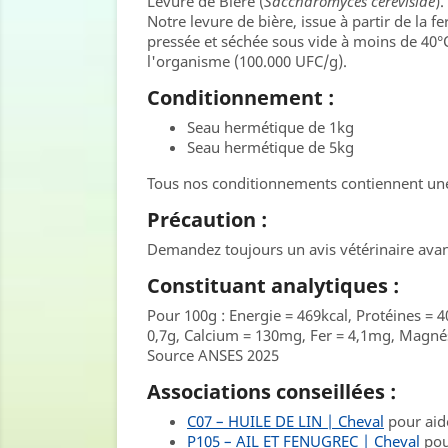
Levure de Bière (
Saccharomyces cerevisiae
).
Notre levure de bière, issue à partir de la
pressée et séchée sous vide à moins de 40°C,
l'organisme (100.000 UFC/g).
Conditionnement :
Seau hermétique de 1kg
Seau hermétique de 5kg
Tous nos conditionnements contiennent une
Précaution :
Demandez toujours un avis vétérinaire ava
Constituant analytiques :
Pour 100g : Energie = 469kcal, Protéines = 40
0,7g, Calcium = 130mg, Fer = 4,1mg, Mag
Source ANSES 2025
Associations conseillées :
C07 – HUILE DE LIN | Cheval
pour aide
P105 – AIL ET FENUGREC | Cheval
pou