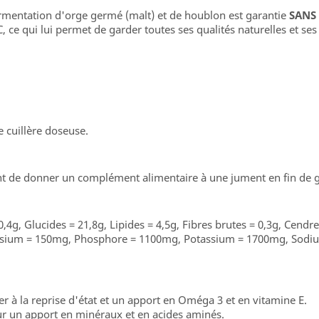
 fermentation d'orge germé (malt) et de houblon est garantie
SANS
 ce qui lui permet de garder toutes ses qualités naturelles et ses
 cuillère doseuse.
nt de donner un complément alimentaire à une jument en fin de g
,4g, Glucides = 21,8g, Lipides = 4,5g, Fibres brutes = 0,3g, Cendre
nésium = 150mg, Phosphore = 1100mg, Potassium = 1700mg, Sodi
r à la reprise d'état et un apport en Oméga 3 et en vitamine E.
r un apport en minéraux et en acides aminés.