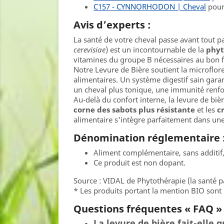
C157 - CYNNORHODON | Cheval
pour 
Avis d’experts :
La santé de votre cheval passe avant tout pa
cerevisiae
) est un incontournable de la
phyt
vitamines du groupe B nécessaires au bon 
Notre Levure de Bière soutient la microflore
alimentaires. Un système digestif sain garan
un cheval plus tonique, une immunité renfo
Au-delà du confort interne, la levure de bi
corne des sabots plus résistante
et les
c
alimentaire s'intègre parfaitement dans une 
Dénomination réglementaire 
Aliment complémentaire, sans additif
Ce produit est non dopant.
Source : VIDAL de Phytothérapie (la santé pa
* Les produits portant la mention BIO sont 
Questions fréquentes « FAQ » 
La levure de bière fait-elle g