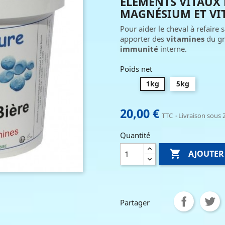
ÉLÉMENTS VITAUX 
MAGNÉSIUM ET VIT
Pour aider le cheval à refaire 
apporter des
vitamines
du gr
immunité
interne.
Poids net
1kg
5kg
20,00 €
TTC
Livraison sous 2
Quantité

AJOUTER
Partager