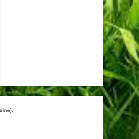
aine).