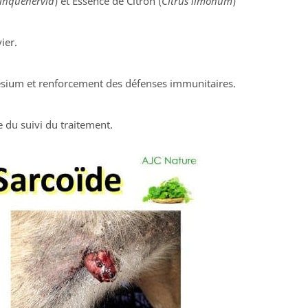
inquenervia
) et Essence de Citron (
Citrus limonum
)
ier.
sium et renforcement des défenses immunitaires.
 du suivi du traitement.