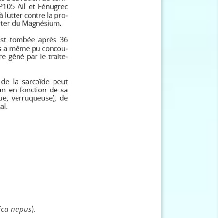
ica napus
).