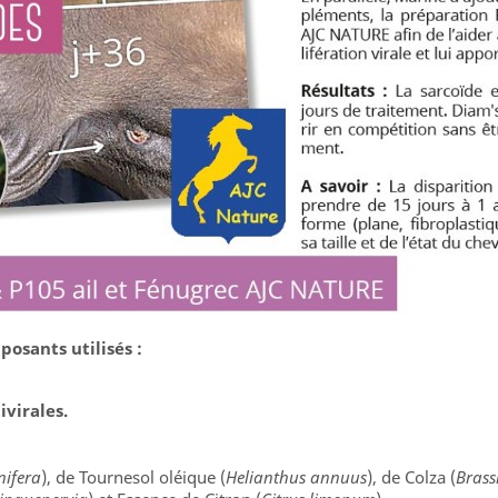
osants utilisés :
virales.
inifera
), de Tournesol oléique (
Helianthus annuus
), de Colza (
Brass