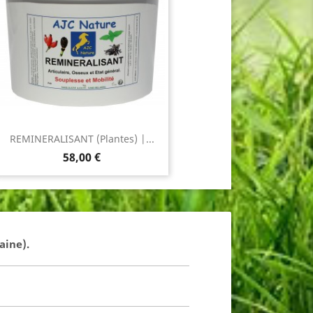
REMINERALISANT (Plantes) |...
Prix
58,00 €
aine).