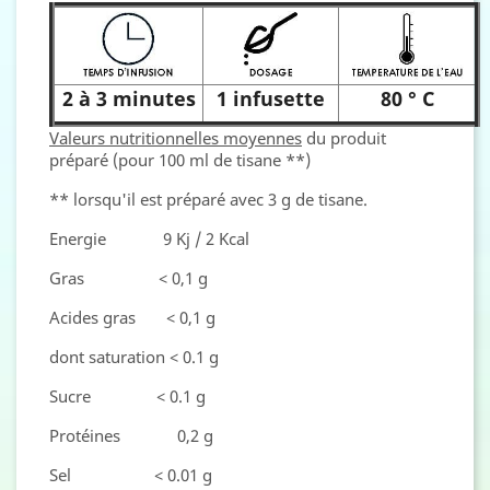
2 à 3 minutes
1 infusette
80 ° C
Valeurs nutritionnelles moyennes
du produit
préparé (pour 100 ml de tisane **)
** lorsqu'il est préparé avec 3 g de tisane.
Energie 9 Kj / 2 Kcal
Gras < 0,1 g
Acides gras < 0,1 g
dont saturation < 0.1 g
Sucre < 0.1 g
Protéines 0,2 g
Sel < 0.01 g