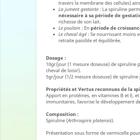
travers la membrane des cellules) ainsi
La jument gestante
: La spiruline per
nécessaire à sa période de gestati
richesse de son lait.
Le poulain
: En
période de croissanc
Le cheval âgé
: Se nourrissant moins e
retraite paisible et équilibrée.
Dosage :
10gr/jour (1 mesure doseuse) de spiruline pu
cheval de loisir).
5gr/jour (1/2 mesure doseuse) de spiruline 
Propriétés et Vertus reconnues de la spi
Apport en protéines, en vitamines B et E, e
immunitaires, favorise le développement de
Composition :
Spiruline (
Arthrospira platensis
).
Présentation sous forme de vermicelle pour fa