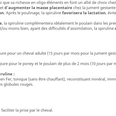
 que sa richesse en oligo-éléments en font un allié de choix chez l
met
d’augmenter la masse placentaire
chez la jument gestante 
on
. Après le poulinage, la spiruline
favorisera la lactation
, évi
e
, la spiruline complémentera idéalement le poulain dans les pre
t/ou moins bien, ayant des difficultés d’assimilation, la spiruline
re pour un cheval adulte (15 jours par mois pour la jument gestan
pure pour le poney et le poulain de plus de 2 mois (10 jours par m
ruline :
t en Fer, tonique (sans être chauffant), reconstituant minéral, im
s globules rouges.
ciliter la prise par le cheval.