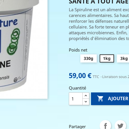
SANTÉ À TOUT ÂGE
La Spiruline est un aliment ex
carences alimentaires. Sa haut
renforcer les défenses naturel
cellulaire. Sa forte teneur en
attaques microbiennes. Enfin, 
propriétés d'élimination des t
Poids net
330g
1kg
3kg
59,00 €
TTC
Livraison sous 2
Quantité

AJOUTER
Partager