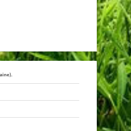
aine).