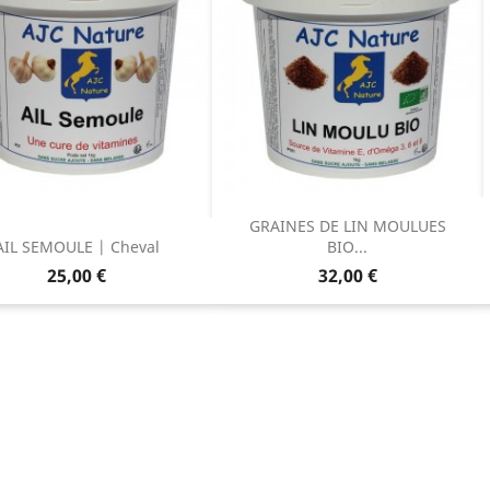
GRAINES DE LIN MOULUES
AIL SEMOULE | Cheval
BIO...
Prix
Prix
25,00 €
32,00 €