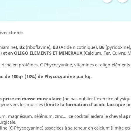
Avis clients
thiamine)
, B2
(riboflavine)
, B3
(Acide nicotinique)
, B6
(pyridoxine)
e) et en
OLIGO ELEMENTS ET MINERAUX
(Calcium, Fer, Cuivre,
e), riche en protéines, C-Phycocyanine, vitamines et oligo-éléme
e de 180gr (18%) de Phycocyanine par kg
.
a prise en masse musculaire
(ne pas oublier l’exercice physiqu
gène vers les muscles (
limite la formation d’acide lactique
pr
cium, magnésium, sélénium, zinc,… ce cocktail aidera le cheval
apr
urgicale.
ruline (C-Phycocyanine) associées à sa teneur en calcium (limite et