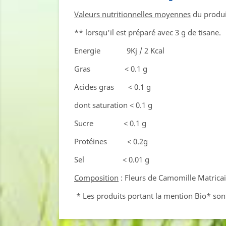
Valeurs nutritionnelles moyennes
du produi
** lorsqu'il est préparé avec 3 g de tisane.
Energie 9Kj / 2 Kcal
Gras < 0.1 g
Acides gras < 0.1 g
dont saturation < 0.1 g
Sucre < 0.1 g
Protéines < 0.2g
Sel < 0.01 g
Composition
: Fleurs de Camomille Matricai
* Les produits portant la mention Bio* sont