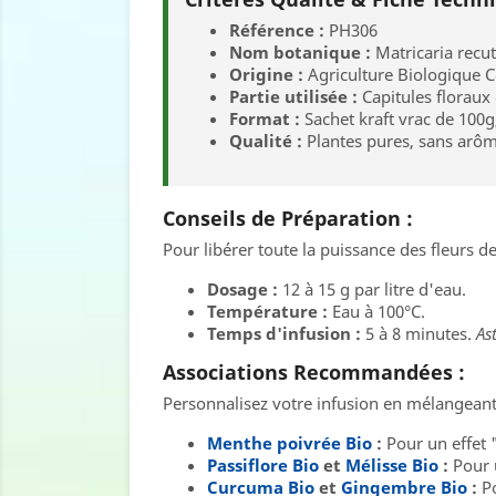
Référence :
PH306
Nom botanique :
Matricaria recut
Origine :
Agriculture Biologique Ce
Partie utilisée :
Capitules floraux 
Format :
Sachet kraft vrac de 100g
Qualité :
Plantes pures, sans arôm
Conseils de Préparation :
Pour libérer toute la puissance des fleurs d
Dosage :
12 à 15 g par litre d'eau.
Température :
Eau à 100°C.
Temps d'infusion :
5 à 8 minutes.
As
Associations Recommandées :
Personnalisez votre infusion en mélangeant
Menthe poivrée Bio
:
Pour un effet 
Passiflore Bio
et
Mélisse Bio
:
Pour 
Curcuma Bio
et
Gingembre Bio
:
Po