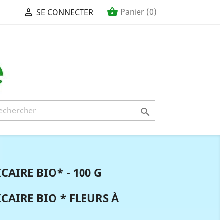
shopping_basket

Panier
(0)
SE CONNECTER

AIRE BIO* - 100 G
AIRE BIO * FLEURS À