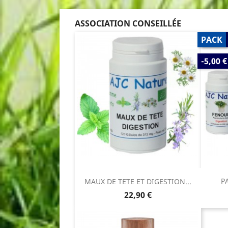
ASSOCIATION CONSEILLÉE
PACK
PRIX
-5,00 €
DE
BASE
P
MAUX DE TETE ET DIGESTION...
Prix
22,90 €