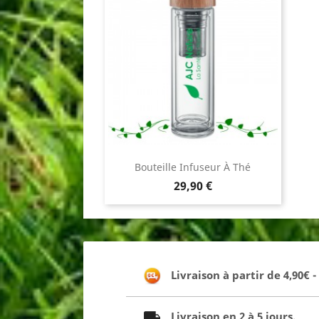
Bouteille Infuseur À Thé
Prix
29,90 €
Livraison à partir de 4,90€ 
Livraison en 2 à 5 jours.