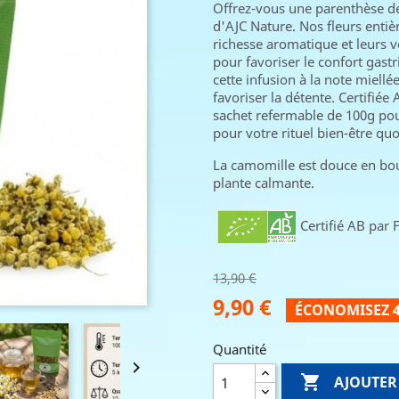
Offrez-vous une parenthèse de
d'AJC Nature. Nos fleurs entiè
richesse aromatique et leurs v
pour favoriser le confort gast
cette infusion à la note miellé
favoriser la détente. Certifiée
sachet refermable de 100g pou
pour votre rituel bien-être quo
La camomille est douce en bouc
plante calmante.
Certifié AB par
13,90 €
9,90 €
ÉCONOMISEZ 4
Quantité


AJOUTER