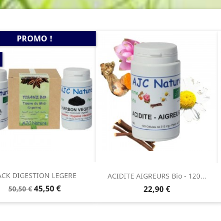
PROMO !
ACK DIGESTION LEGERE
ACIDITE AIGREURS Bio - 120...
Prix
Prix
45,50 €
Prix
22,90 €
50,50 €
de
base