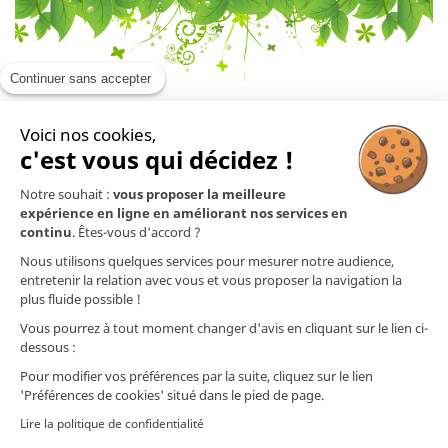
Continuer sans accepter
Voici nos cookies,
En savoir plus

c'est vous qui décidez !
Notre souhait :
vous proposer la meilleure
Mentions légales

expérience en ligne en améliorant nos services en
continu
. Êtes-vous d'accord ?
Nos produits

Nous utilisons quelques services pour mesurer notre audience,
entretenir la relation avec vous et vous proposer la navigation la
plus fluide possible !
Contact
Vous pourrez à tout moment changer d'avis en cliquant sur le lien ci-
dessous :
Nos préparations ne sont pas des médicaments (selon l'article L.5111-1 du Code
de la Santé Publique). Les informations (techniques et commerciales) présentes
Pour modifier vos préférences par la suite, cliquez sur le lien
sur ce site ou dans nos documents ainsi que nos conseils prodigués quant à
'Préférences de cookies' situé dans le pied de page.
l'utilisation de nos préparations ne dispensent nullement d'un diagnostic
médical ou vétérinaire. Les informations que nous communiquons quant aux
Lire la politique de confidentialité
plantes et aux huiles essentielles utilisées sont issues de publications médicales