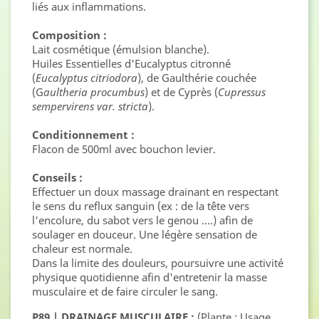
liés aux inflammations.
Composition :
Lait cosmétique (émulsion blanche).
Huiles Essentielles d'Eucalyptus citronné
(
Eucalyptus citriodora
), de Gaulthérie couchée
(G
aultheria procumbus
) et de Cyprès (
Cupressus
sempervirens var. stricta
).
Conditionnement :
Flacon de 500ml avec bouchon levier.
Conseils :
Effectuer un doux massage drainant en respectant
le sens du reflux sanguin (ex : de la tête vers
l'encolure, du sabot vers le genou ....) afin de
soulager en douceur. Une légère sensation de
chaleur est normale.
Dans la limite des douleurs, poursuivre une activité
physique quotidienne afin d'entretenir la masse
musculaire et de faire circuler le sang.
P89 | DRAINAGE MUSCULAIRE :
(Plante : Usage