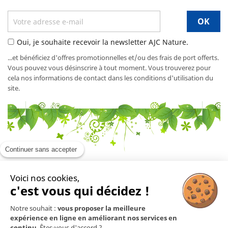
Oui, je souhaite recevoir la newsletter AJC Nature.
...et bénéficiez d'offres promotionnelles et/ou des frais de port offerts.
Vous pouvez vous désinscrire à tout moment. Vous trouverez pour
cela nos informations de contact dans les conditions d'utilisation du
site.
Continuer sans accepter
Voici nos cookies,
En savoir plus

c'est vous qui décidez !
Notre souhait :
vous proposer la meilleure
Mentions légales

expérience en ligne en améliorant nos services en
continu
. Êtes-vous d'accord ?