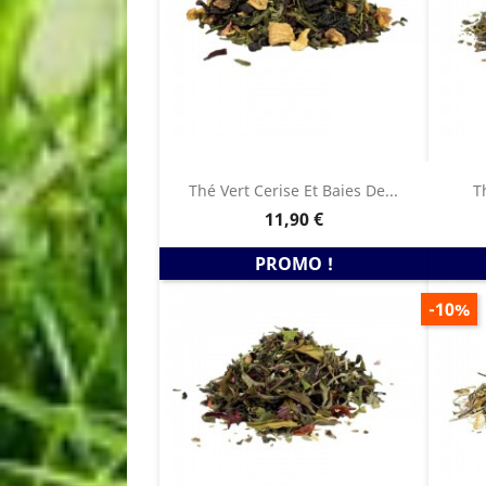
Thé Vert Cerise Et Baies De...
T
Prix
11,90 €
PROMO !
PRIX
-10%
DE
BASE