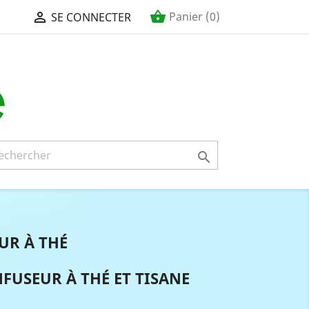
shopping_basket

Panier
(0)
SE CONNECTER

UR À THÉ
NFUSEUR À THÉ ET TISANE