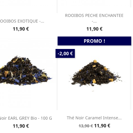
ROOIBOS PECHE ENCHANTEE
OOIBOS EXOTIQUE -...
-...
Prix
Prix
11,90 €
11,90 €
PROMO !
PRIX
-2,00 €
DE
BASE
Thé Noir Caramel Intense...
Noir EARL GREY Bio - 100 G
Prix
Prix
Prix
11,90 €
11,90 €
13,90 €
de