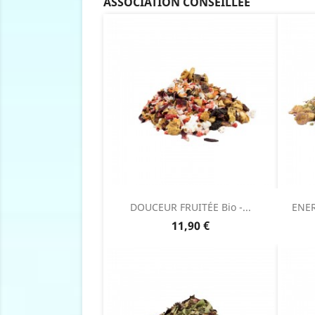
ASSOCIATION CONSEILLÉE
DOUCEUR FRUITÉE Bio -...
ENER
Prix
11,90 €