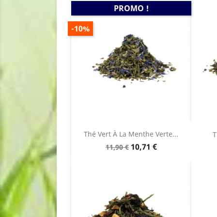
PROMO !
PRIX
-10%
DE
BASE
Thé Vert À La Menthe Verte...
T
Prix
Prix
10,71 €
11,90 €
de
base