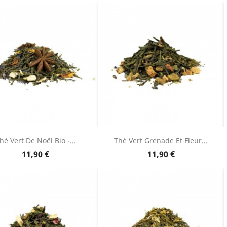
base
hé Vert De Noël Bio -...
Thé Vert Grenade Et Fleur...
Prix
Prix
11,90 €
11,90 €