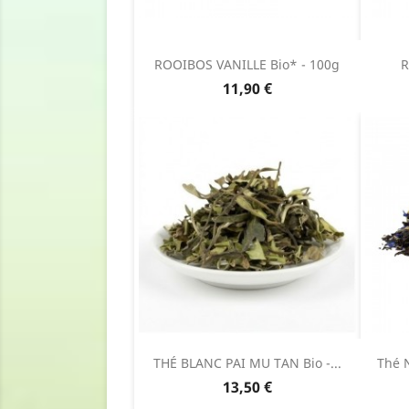
ROOIBOS VANILLE Bio* - 100g
R
Prix
11,90 €
THÉ BLANC PAI MU TAN Bio -...
Thé 
Prix
13,50 €