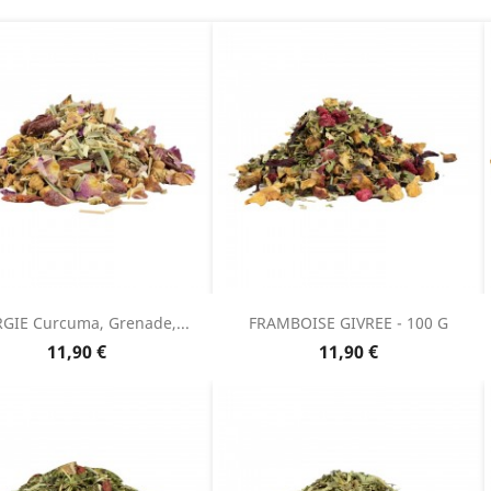
GIE Curcuma, Grenade,...
FRAMBOISE GIVREE - 100 G
Prix
Prix
11,90 €
11,90 €