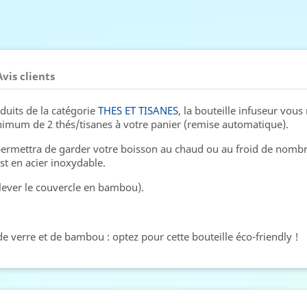
Avis clients
oduits de la catégorie
THES ET TISANES
, la bouteille infuseur vou
inimum de 2 thés/tisanes à votre panier (remise automatique).
 permettra de garder votre boisson au chaud ou au froid de nomb
st en acier inoxydable.
nlever le couvercle en bambou).
e verre et de bambou : optez pour cette bouteille éco-friendly !