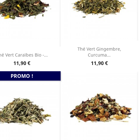
Thé Vert Gingembre,
hé Vert Caraïbes Bio -...
Curcuma...
Prix
Prix
11,90 €
11,90 €
PROMO !