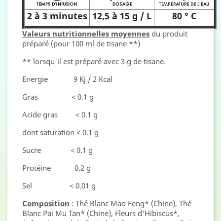
2 à 3 minutes
12,5 à 15 g / L
80 ° C
Valeurs nutritionnelles moyennes
du produit
préparé (pour 100 ml de tisane **)
** lorsqu'il est préparé avec 3 g de tisane.
Energie 9 Kj / 2 Kcal
Gras < 0.1 g
Acide gras < 0.1 g
dont saturation < 0.1 g
Sucre < 0.1 g
Protéine 0.2 g
Sel < 0.01 g
Composition
: Thé Blanc Mao Feng* (Chine), Thé
Blanc Pai Mu Tan* (Chine), Fleurs d'Hibiscus*,