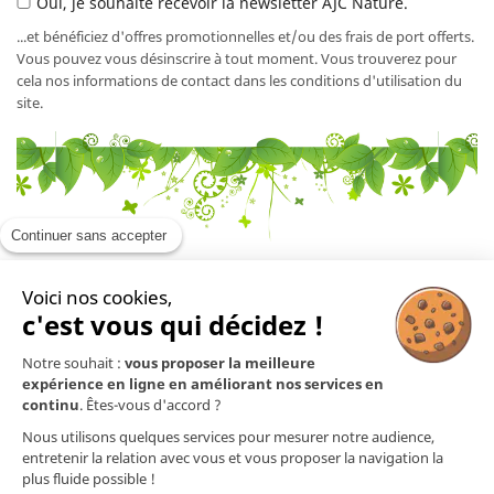
Oui, je souhaite recevoir la newsletter AJC Nature.
...et bénéficiez d'offres promotionnelles et/ou des frais de port offerts.
Vous pouvez vous désinscrire à tout moment. Vous trouverez pour
cela nos informations de contact dans les conditions d'utilisation du
site.
Continuer sans accepter
Voici nos cookies,
En savoir plus

c'est vous qui décidez !
Notre souhait :
vous proposer la meilleure
Mentions légales

expérience en ligne en améliorant nos services en
continu
. Êtes-vous d'accord ?
Nos produits

Nous utilisons quelques services pour mesurer notre audience,
entretenir la relation avec vous et vous proposer la navigation la
plus fluide possible !
Contact