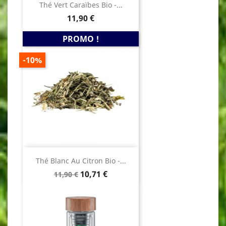
Thé Vert Caraïbes Bio -...
Prix
11,90 €
PROMO !
PRIX
-10%
DE
BASE
Thé Blanc Au Citron Bio -...
Prix
Prix
10,71 €
11,90 €
de
base